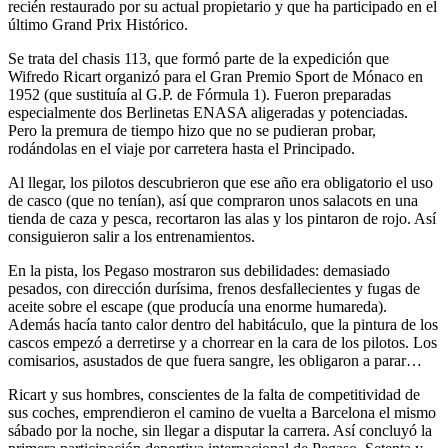
recién restaurado por su actual propietario y que ha participado en el
último Grand Prix Histórico.
Se trata del chasis 113, que formó parte de la expedición que
Wifredo Ricart organizó para el Gran Premio Sport de Mónaco en
1952 (que sustituía al G.P. de Fórmula 1). Fueron preparadas
especialmente dos Berlinetas ENASA aligeradas y potenciadas.
Pero la premura de tiempo hizo que no se pudieran probar,
rodándolas en el viaje por carretera hasta el Principado.
Al llegar, los pilotos descubrieron que ese año era obligatorio el uso
de casco (que no tenían), así que compraron unos salacots en una
tienda de caza y pesca, recortaron las alas y los pintaron de rojo. Así
consiguieron salir a los entrenamientos.
En la pista, los Pegaso mostraron sus debilidades: demasiado
pesados, con dirección durísima, frenos desfallecientes y fugas de
aceite sobre el escape (que producía una enorme humareda).
Además hacía tanto calor dentro del habitáculo, que la pintura de los
cascos empezó a derretirse y a chorrear en la cara de los pilotos. Los
comisarios, asustados de que fuera sangre, les obligaron a parar…
Ricart y sus hombres, conscientes de la falta de competitividad de
sus coches, emprendieron el camino de vuelta a Barcelona el mismo
sábado por la noche, sin llegar a disputar la carrera. Así concluyó la