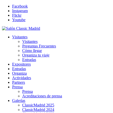
Facebook
Instagram
Flickr
Youtube
Visitantes
Visitantes
Preguntas Frecuentes
Cómo llegar
Organiza tu viaje
Entradas
Expositores
Entradas
Organiza
Actividades
Partners
Prensa
Prensa
Acreditaciones de prensa
Galerías
ClassicMadrid 2025
ClassicMadrid 2024