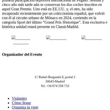
primera participación deportiva internacional de Pegaso. Setenta y
cinco año más tarde aún se conservan los dos coches inscritos en
aquel Gran Premio. Uno está en EE.UU. y, el otro, ha sido
recuperado recientemente por un coleccionista español, que volvió
con él al circuito urbano de Mónaco en 2024, corriendo en la
categoría Sport del último “Grand Prix Historique”. Esta exclusiva e
histórica unidad estará presente en ClassicMadrid.
Share on
Post on X
Follow us
Facebook
Organizador del Evento
C/ Rafael Bergamín 6, portal 2
28043-Madrid
Tel. +34 674 558 733
Visitantes
Cómo llegar
Organiza tu viaje