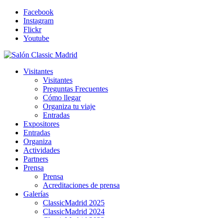
Facebook
Instagram
Flickr
Youtube
Visitantes
Visitantes
Preguntas Frecuentes
Cómo llegar
Organiza tu viaje
Entradas
Expositores
Entradas
Organiza
Actividades
Partners
Prensa
Prensa
Acreditaciones de prensa
Galerías
ClassicMadrid 2025
ClassicMadrid 2024