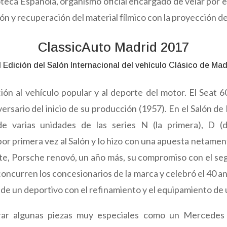
teca Española, organismo oficial encargado de velar por 
ón y recuperación del material fílmico con la proyección d
ClassicAuto Madrid 2017
II Edición del Salón Internacional del vehículo Clásico de Mad
ón al vehículo popular y al deporte del motor. El Seat 
versario del inicio de su producción (1957). En el Salón d
 varias unidades de las series N (la primera), D (d
or primera vez al Salón y lo hizo con una apuesta netament
rte, Porsche renovó, un año más, su compromiso con el se
concurren los concesionarios de la marca y celebró el 40 an
de un deportivo con el refinamiento y el equipamiento de 
rar algunas piezas muy especiales como un Mercedes