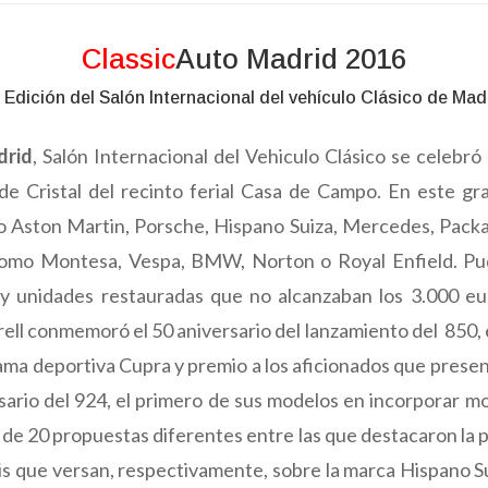
Classic
Auto Madrid 2016
I Edición del Salón Internacional del vehículo Clásico de Mad
drid
, Salón Internacional del Vehiculo Clásico se celebró
 de Cristal del recinto ferial Casa de Campo. En este gr
o Aston Martin, Porsche, Hispano Suiza, Mercedes, Packar
 como Montesa, Vespa, BMW, Norton o Royal Enfield. Pu
y unidades restauradas que no alcanzaban los 3.000 e
ll conmemoró el 50 aniversario del lanzamiento del 850, e
gama deportiva Cupra y premio a los aficionados que presen
sario del 924, el primero de sus modelos en incorporar 
de 20 propuestas diferentes entre las que destacaron la pr
sis que versan, respectivamente, sobre la marca Hispano S